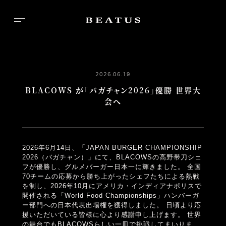
2026.06.19
TOP
BLACOWS が「バガチャン2026」優勝 世界大
会へ
ABOUT
BRANDS
GALLERY
2026年6月14日、「JAPAN BURGER CHAMPIONSHIP
2026（バガチャン）」にて、BLACOWSの高野帯刀シェ
フが優勝し、グルメバーガー日本一に輝きました。
全国
RECRUIT
70チームの応募から勝ち上がったシェフたちによる熱戦
を制し、2026年10月にアメリカ・インディアナポリスで
NEWS
開催される「World Food Championships」ハンバーガ
ー部門への日本代表出場権を獲得しました。
日頃より応
CONTACT
援いただいている皆様に心より感謝申し上げます。
世界
の舞台でもBLACOWSらしい一皿で挑戦してまいりま